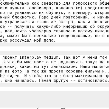
сключительно как средство для голосового общ
ого пульта телевизора, конечно же) представл
не не удавалось их обучить, к примеру, откры
жный блокнотик. Пара дней повторений, и начи
к утрачивается столь же быстро, как и появля
ое -- получать какую-либо информацию об окру
, как нечто чрезмерно сложное и потому лишен
а, может быть несколько тенденциозные, но в 
рно рассуждал мой папа.
 проект Interplay Medium. Так вот у меня там
 а что бы мне просто не подключить такую же 
досики, какие мы тут записываем. Наши малень
и из фото, а так же просто хорошие фильмы и.
be видео. И чтобы это все было максимально а
, оно началось. Нажал другую -- остановилось