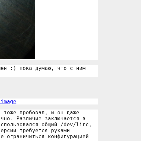
мен :) пока думаю, что с ним
 image
о тоже пробовал, и он даже
очно. Различие заключается в
использовался общий /dev/lirc,
версии требуется руками
те ограничиться конфигурацией