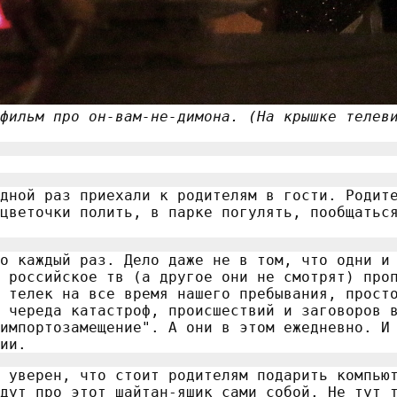
фильм про он-вам-не-димона. (На крышке телев
дной раз приехали к родителям в гости. Родит
цветочки полить, в парке погулять, пообщатьс
о каждый раз. Дело даже не в том, что одни и
 российское тв (а другое они не смотрят) про
 телек на все время нашего пребывания, прост
 череда катастроф, происшествий и заговоров 
импортозамещение". А они в этом ежедневно. И
ии.
 уверен, что стоит родителям подарить компью
дут про этот шайтан-яшик сами собой. Не тут 