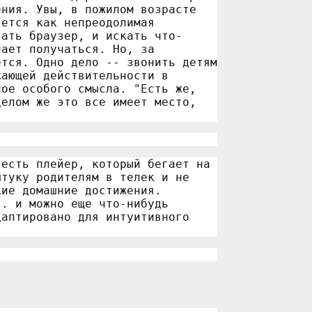
ения. Увы, в пожилом возрасте
яется как непреодолимая
вать браузер, и искать что-
нает получаться. Но, за
ется. Одно дело -- звонить детям
жающей действительности в
ное особого смысла. "Есть же,
целом же это все имеет место,
 есть плейер, который бегает на
штуку родителям в телек и не
кие домашние достижения.
.. и можно еще что-нибудь
даптировано для интуитивного
.