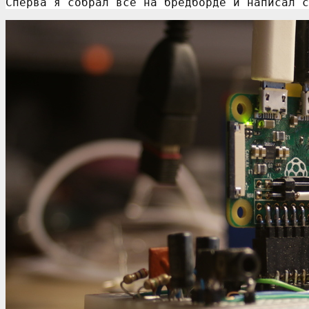
Сперва я собрал все на бредборде и написал с