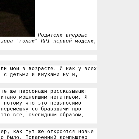
Родители впервые
изора "голый" RPI первой модели,
ели мои в возрасте. И как у всех
я с детьми и внуками ну и,
 те же персонажи рассказывают
питано мощнейшим негативом. Я
о потому что это невыносимо
вперемешку со бравадами про
 это все, очевидным образом,
тер, как тут же откроются новые
то было. Подаренный компьютер